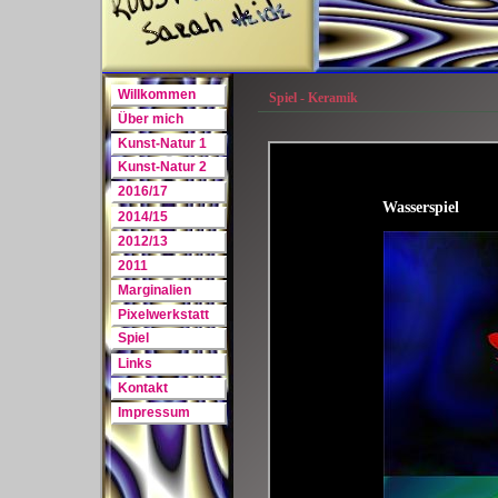
Willkommen
Spiel - Keramik
Über mich
Kunst-Natur 1
Kunst-Natur 2
2016/17
Wasserspiel
2014/15
2012/13
2011
Marginalien
Pixelwerkstatt
Spiel
Links
Kontakt
Impressum